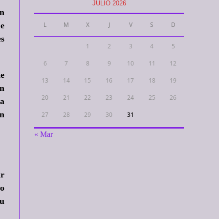
JULIO 2026
en
 e
L
M
X
J
V
S
D
es
1
2
3
4
5
6
7
8
9
10
11
12
de
13
14
15
16
17
18
19
on
20
21
22
23
24
25
26
da
an
27
28
29
30
31
« Mar
ar
vo
tu