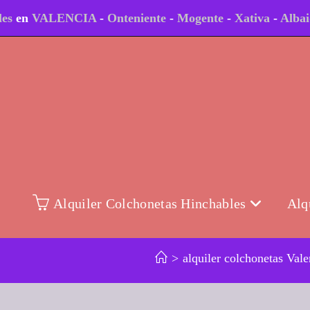
les
en
VALENCIA
-
Onteniente
-
Mogente
-
Xativa
-
Alba
Alquiler Colchonetas Hinchables
Alq
>
alquiler colchonetas Vale