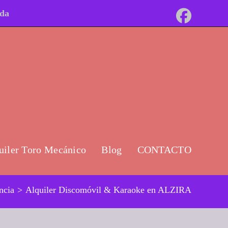
ida
uiler Toro Mecánico
Blog
CONTACTO
ncia
>
Alquiler Discomóvil & Karaoke en ALZIRA