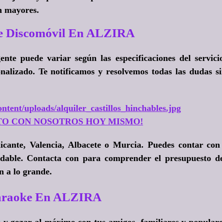
on mayores.
De Discomóvil En ALZIRA
ente puede variar según las especificaciones del servici
nalizado. Te notificamos y resolvemos todas las dudas s
ntent/uploads/alquiler_castillos_hinchables.jpg
TO CON NOSOTROS HOY MISMO!
icante, Valencia, Albacete o Murcia. Puedes contar con
idable. Contacta con para comprender el presupuesto d
n a lo grande.
Karaoke En ALZIRA
e y gozar al máximo con tus amigos, familiares y popular