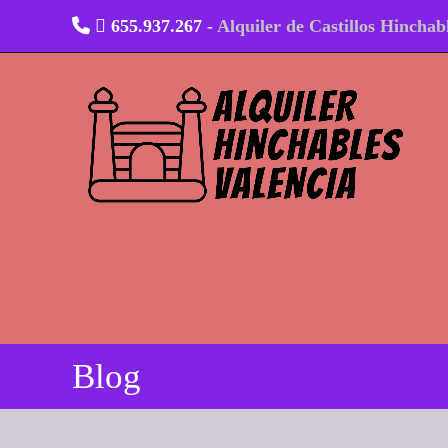
Ir
655.937.267 -
Alquiler de Castillos Hinchab
al
contenido
Blog