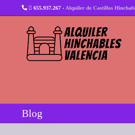
Ir
655.937.267 -
Alquiler de Castillos Hinchab
al
contenido
Blog