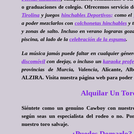
o graduaciones de colegio. Ofrecemos servicio 
Tirolina
y juegos
hinchables Deportivos;
como el
a poder mezclarlos con
colchonetas hinchables
y 
y zonas de salto. Incluso en verano lograras goz
piscina, al lado de la
celebración de la espuma
.
La música jamás puede faltar en cualquier géner
discomóvil
con deejay, o incluso un
karaoke profe
provincias de Murcia, Valencia
, Alicante, Al
ALZIRA. Visita nuestra página web para poder 
Alquilar Un To
Siéntete como un genuino Cawboy con nuestro 
según seas un especialista del rodeo o no. P
nuestro toro salvaje.
¿Puedes Domarlo? 