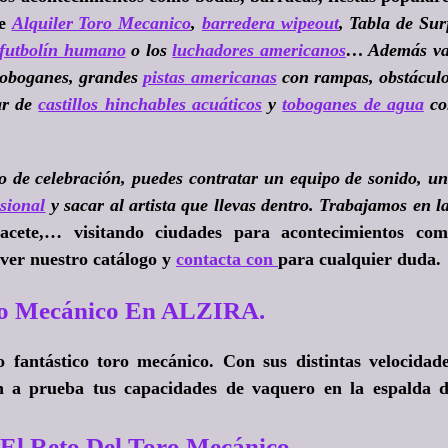
de
Alquiler Toro Mecanico
,
barredera wipeout
, Tabla de Sur
futbolín humano
o los
luchadores americanos
… Además va
toboganes, grandes
pistas americanas
con rampas, obstácul
ar de
castillos hinchables acuáticos
y
toboganes de agua
co
o de celebración, puedes contratar un equipo de sonido, u
sional
y sacar al artista que llevas dentro. Trabajamos en l
bacete,… visitando ciudades para acontecimientos co
ver nuestro catálogo y
contacta con
para cualquier duda.
ro Mecánico En ALZIRA.
fantástico toro mecánico. Con sus distintas velocidad
on a prueba tus capacidades de vaquero en la espalda 
El Reto Del Toro Mecánico