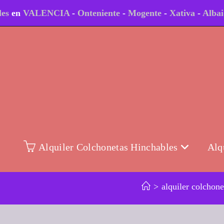
les
en
VALENCIA
-
Onteniente
-
Mogente
-
Xativa
-
Alba
Alquiler Colchonetas Hinchables
Alq
>
alquiler colchone