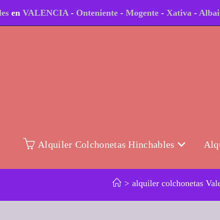
les
en
VALENCIA
-
Onteniente
-
Mogente
-
Xativa
-
Alba
Alquiler Colchonetas Hinchables
Alq
>
alquiler colchonetas Val