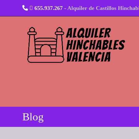
Ir
655.937.267 -
Alquiler de Castillos Hinchab
al
contenido
Blog