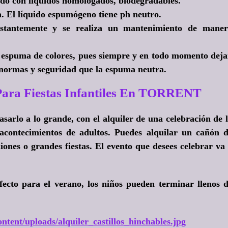
do con líquidos homologados, biodegradables.
a. El líquido espumógeno tiene ph neutro.
stantemente y se realiza un mantenimiento de maner
 espuma de colores, pues siempre y en todo momento dej
s normas y seguridad que la espuma neutra.
ara Fiestas Infantiles En TORRENT
pasarlo a lo grande, con el alquiler de una celebración de 
acontecimientos de adultos. Puedes alquilar un cañón 
ones o grandes fiestas. El evento que desees celebrar va
ecto para el verano, los niños pueden terminar llenos 
ntent/uploads/alquiler_castillos_hinchables.jpg