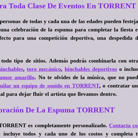
Para Toda Clase De Eventos En TORRENT
 personas de todas y cada una de las edades pueden festej
e una celebración de la espuma para completar la fiesta 
rfecto para una competición deportiva, una despedida 
todo tipo de sitios. Además podrás combinarla con otr
hinchables
,
toro mecánico
,
hinchables deportivos
o inclu
humor amarillo
. No te olvides de la música, que no pue
quilar un equipo de sonido en TORRENT
, o contratar u
l para dejar fluir el artista que llevamos dentro.
elebración De La Espuma TORRENT
 en TORRENT es completamente personalizado.
Contacta c
incluye todos y cada uno de los costos y completa 