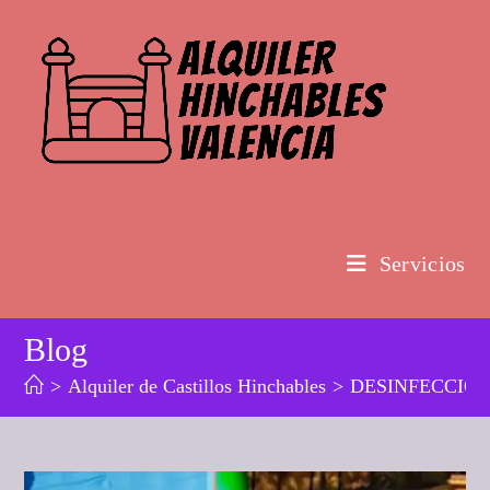
Ir
al
contenido
Servicios
Blog
>
Alquiler de Castillos Hinchables
>
DESINFECCIÓN