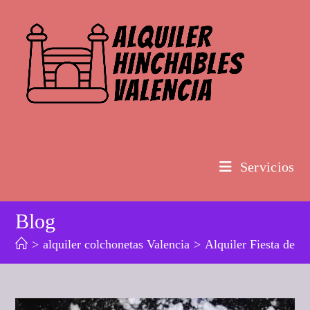
Ir
al
contenido
Servicios
Blog
>
alquiler colchonetas Valencia
>
Alquiler Fiesta de 