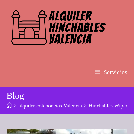
Ir
al
contenido
Servicios
Blog
>
alquiler colchonetas Valencia
>
Hinchables Wipeou