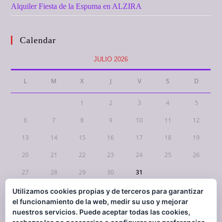
Alquiler Fiesta de la Espuma en ALZIRA
Calendar
JULIO 2026
L
M
X
J
V
S
D
1
2
3
4
5
6
7
8
9
10
11
12
13
14
15
16
17
18
19
20
21
22
23
24
25
26
27
28
29
30
31
Utilizamos cookies propias y de terceros para garantizar
« Mar
el funcionamiento de la web, medir su uso y mejorar
nuestros servicios. Puede aceptar todas las cookies,