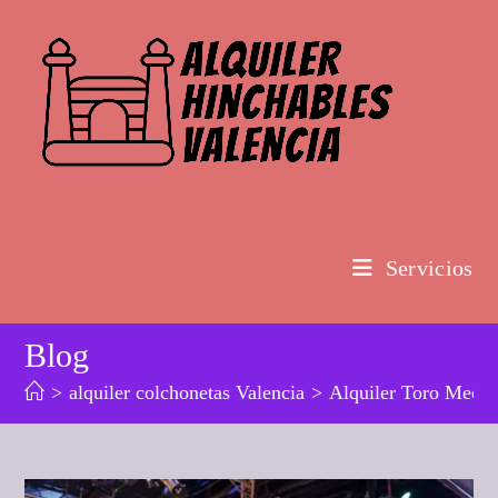
Ir
al
contenido
Servicios
Blog
>
alquiler colchonetas Valencia
>
Alquiler Toro Mec