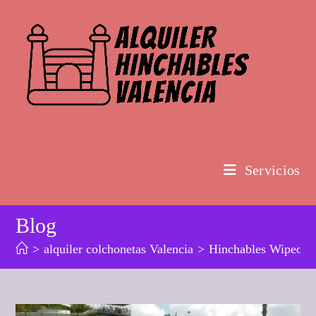
Ir
al
contenido
Servicios
Blog
>
alquiler colchonetas Valencia
>
Hinchables Wipeou