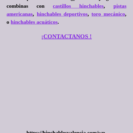
combinas con
castillos hinchables
,
pistas
americanas
,
hinchables deportivos
,
toro mecánico
,
o
hinchables acuáticos
.
¡CONTACTANOS !
https://hinchablesvalencia.com/wp-