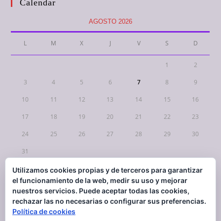
Calendar
AGOSTO 2026
L
M
X
J
V
S
D
1
2
3
4
5
6
7
8
9
10
11
12
13
14
15
16
17
18
19
20
21
22
23
24
25
26
27
28
29
30
31
Utilizamos cookies propias y de terceros para garantizar
« Mar
el funcionamiento de la web, medir su uso y mejorar
nuestros servicios. Puede aceptar todas las cookies,
rechazar las no necesarias o configurar sus preferencias.
Política de cookies