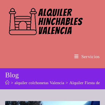
Ir
al
contenido
Servicios
Blog
>
alquiler colchonetas Valencia
>
Alquiler Fiesta de