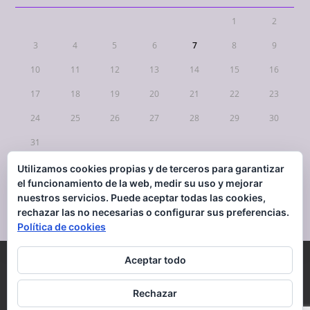
1
2
3
4
5
6
7
8
9
10
11
12
13
14
15
16
17
18
19
20
21
22
23
24
25
26
27
28
29
30
31
Utilizamos cookies propias y de terceros para garantizar
« Mar
el funcionamiento de la web, medir su uso y mejorar
nuestros servicios. Puede aceptar todas las cookies,
rechazar las no necesarias o configurar sus preferencias.
Política de cookies
Aceptar todo
CONTACTO
Mapa Web
AVISO LEGAL
Política de cookies
Rechazar