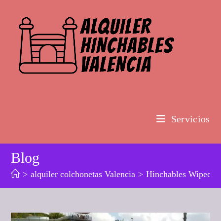
Ir
al
contenido
Servicios
Blog
>
alquiler colchonetas Valencia
>
Hinchables Wipeou