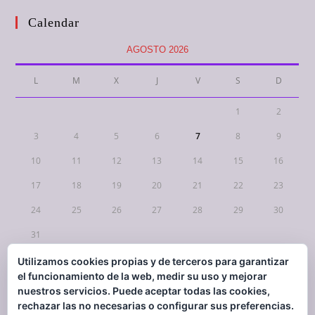
Calendar
AGOSTO 2026
L
M
X
J
V
S
D
1
2
3
4
5
6
7
8
9
10
11
12
13
14
15
16
17
18
19
20
21
22
23
24
25
26
27
28
29
30
31
Utilizamos cookies propias y de terceros para garantizar
« Mar
el funcionamiento de la web, medir su uso y mejorar
nuestros servicios. Puede aceptar todas las cookies,
rechazar las no necesarias o configurar sus preferencias.