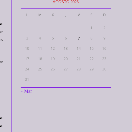
AGOSTO 2026
L
M
X
J
V
S
D
la
1
2
de
3
4
5
6
7
8
9
as
10
11
12
13
14
15
16
17
18
19
20
21
22
23
de
24
25
26
27
28
29
30
31
« Mar
la
ra