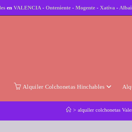
les
en
VALENCIA
-
Onteniente
-
Mogente
-
Xativa
-
Alba
Alquiler Colchonetas Hinchables
Alq
>
alquiler colchonetas Vale