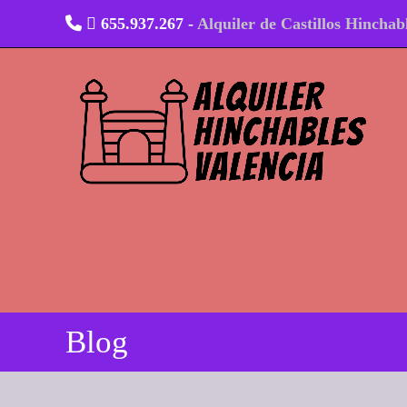
Ir
655.937.267 -
Alquiler de Castillos Hinchab
al
contenido
Blog