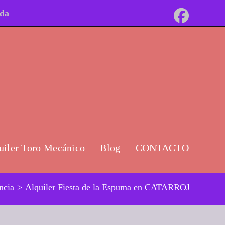
ida
uiler Toro Mecánico
Blog
CONTACTO
ncia
>
Alquiler Fiesta de la Espuma en CATARROJA