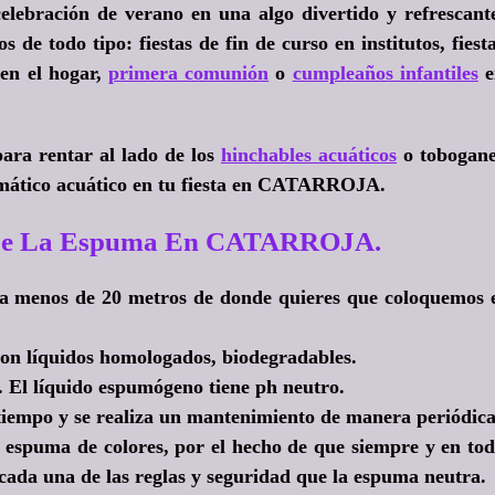
lebración de verano en una algo divertido y refrescant
 de todo tipo: fiestas de fin de curso en institutos, fiest
 en el hogar,
primera comunión
o
cumpleaños infantiles
e
ara rentar al lado de los
hinchables acuáticos
o tobogan
emático acuático en tu fiesta en CATARROJA.
a De La Espuma En CATARROJA.
o a menos de 20 metros de donde quieres que coloquemos 
on líquidos homologados, biodegradables.
. El líquido espumógeno tiene ph neutro.
tiempo y se realiza un mantenimiento de manera periódica
espuma de colores, por el hecho de que siempre y en to
cada una de las reglas y seguridad que la espuma neutra.