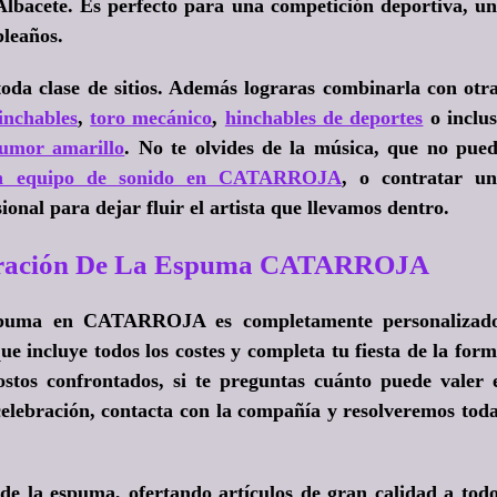
y Albacete. Es perfecto para una competición deportiva, u
pleaños.
oda clase de sitios. Además lograras combinarla con otr
hinchables
,
toro mecánico
,
hinchables de deportes
o inclu
humor amarillo
. No te olvides de la música, que no pue
un equipo de sonido en CATARROJA
, o contratar u
onal para dejar fluir el artista que llevamos dentro.
lebración De La Espuma CATARROJA
 espuma en CATARROJA es completamente personalizad
e incluye todos los costes y completa tu fiesta de la for
stos confrontados, si te preguntas cuánto puede valer 
elebración, contacta con la compañía y resolveremos tod
 de la espuma, ofertando artículos de gran calidad a tod