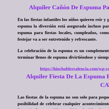
Alquiler Cañón De Espuma Pa
En las fiestas infantiles los niños quieren reír y
espuma la diversión está asegurada incluso pa
espuma para fiestas locales, cumpleaños, comu
festejar va a ser entretenido y refrescante.
La celebración de la espuma es un complemento 
terminar llenos de espuma divirtiéndose y siemp
https://hinchablesvalencia.com/wp-co
Alquiler Fiesta De La Espuma 
CA
Las fiestas de la espuma no son solo para pequ
posibilidad de celebrar cualquier acontecimient