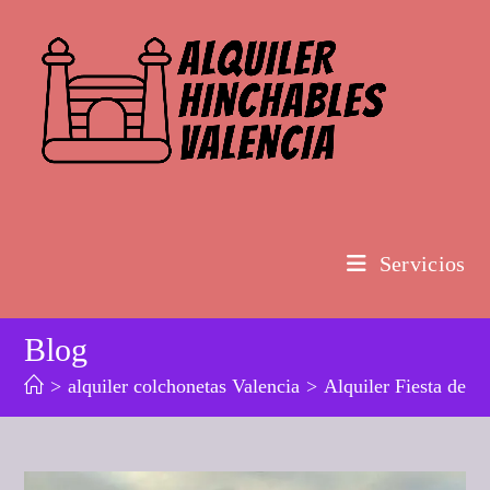
Ir
al
contenido
Servicios
Blog
>
alquiler colchonetas Valencia
>
Alquiler Fiesta de 