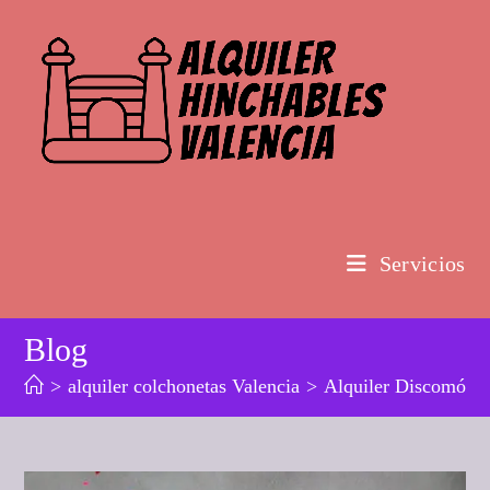
Ir
al
contenido
Servicios
Blog
>
alquiler colchonetas Valencia
>
Alquiler Discomóv