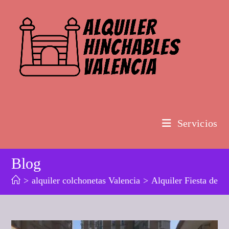
Ir
al
contenido
Servicios
Blog
>
alquiler colchonetas Valencia
>
Alquiler Fiesta d