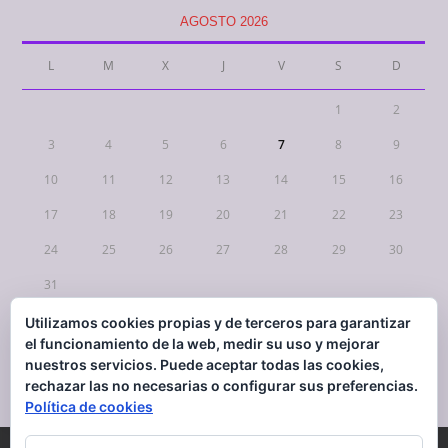
AGOSTO 2026
L
M
X
J
V
S
D
1
2
3
4
5
6
7
8
9
10
11
12
13
14
15
16
17
18
19
20
21
22
23
24
25
26
27
28
29
30
31
Utilizamos cookies propias y de terceros para garantizar
« Mar
el funcionamiento de la web, medir su uso y mejorar
nuestros servicios. Puede aceptar todas las cookies,
rechazar las no necesarias o configurar sus preferencias.
Política de cookies