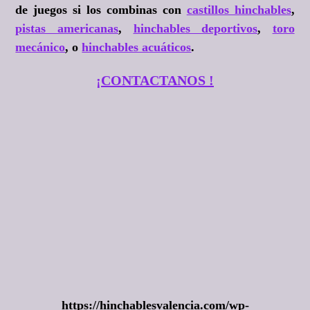
de juegos si los combinas con
castillos hinchables
,
pistas americanas
,
hinchables deportivos
,
toro
mecánico
, o
hinchables acuáticos
.
¡CONTACTANOS !
https://hinchablesvalencia.com/wp-