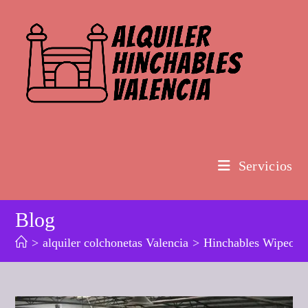
Ir
al
contenido
Servicios
Blog
>
alquiler colchonetas Valencia
>
Hinchables Wipeou