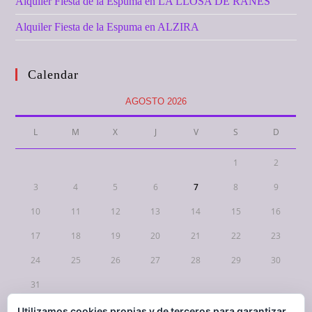
Alquiler Fiesta de la Espuma en LA LLOSA DE RANES
Alquiler Fiesta de la Espuma en ALZIRA
Calendar
AGOSTO 2026
L
M
X
J
V
S
D
1
2
3
4
5
6
7
8
9
10
11
12
13
14
15
16
17
18
19
20
21
22
23
24
25
26
27
28
29
30
31
Utilizamos cookies propias y de terceros para garantizar