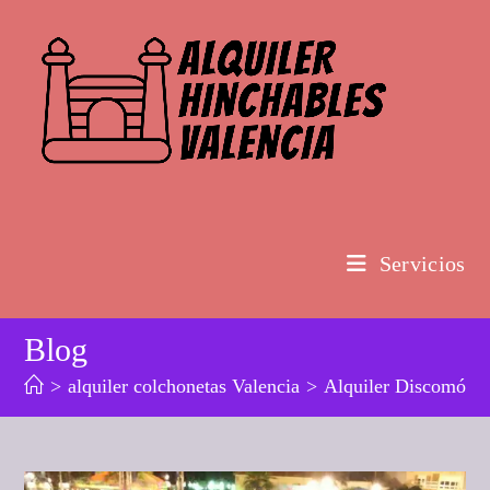
Ir
al
contenido
Servicios
Blog
>
alquiler colchonetas Valencia
>
Alquiler Discomóv