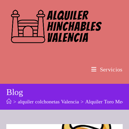
Ir
al
contenido
Servicios
Blog
>
alquiler colchonetas Valencia
>
Alquiler Toro Mec