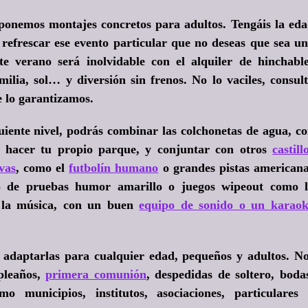
ponemos montajes concretos para adultos. Tengáis la ed
 refrescar ese evento particular que no deseas que sea u
te verano será inolvidable con el
alquiler de hinchabl
milia, sol… y diversión sin frenos. No lo vaciles, consul
e lo garantizamos.
guiente nivel, podrás combinar las colchonetas de agua, c
 hacer tu propio parque, y conjuntar con otros
castill
vas
, como el
futbolín humano
o grandes pistas american
to de pruebas humor amarillo o juegos wipeout como 
e la música, con un buen
equipo de sonido o un karao
e adaptarlas para cualquier edad, pequeños y adultos. N
pleaños,
primera comunión
, despedidas de soltero, boda
 municipios, institutos, asociaciones, particulares