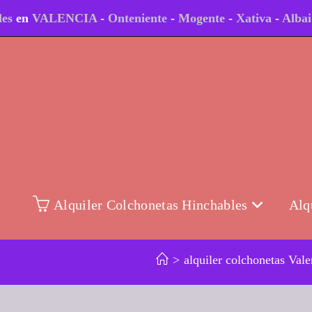
les
en
VALENCIA
-
Onteniente
-
Mogente
-
Xativa
-
Alba
Alquiler Colchonetas Hinchables
Alq
>
alquiler colchonetas Vale