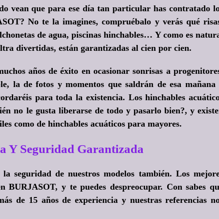
do vean que para ese día tan particular has contratado l
SOT? No te la imagines, compruébalo y verás qué risa
olchonetas de agua, piscinas hinchables… Y como es natur
ltra divertidas, están garantizadas al cien por cien.
chos años de éxito en ocasionar sonrisas a progenitore
ble, la de fotos y momentos que saldrán de esa mañana
ordaréis para toda la existencia. Los hinchables acuátic
én no le gusta liberarse de todo y pasarlo bien?
, y exist
tiles como de hinchables acuáticos para mayores.
a Y Seguridad Garantizada
 la seguridad de nuestros modelos también. Los mejor
s en BURJASOT, y te puedes despreocupar. Con sabes q
ás de 15 años de experiencia y nuestras referencias n