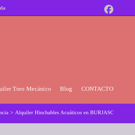
ida
uiler Toro Mecánico
Blog
CONTACTO
ncia
>
Alquiler Hinchables Acuáticos en BURJASOT