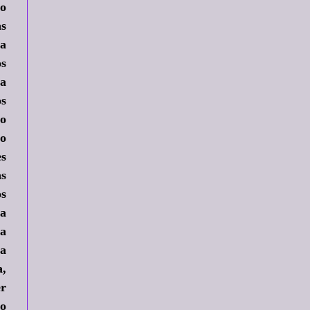
ro
as
ra
os
la
os
o
jo
es
as
os
la
la
ra
a,
er
do