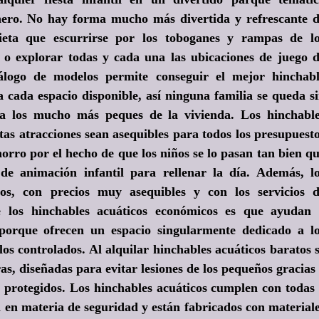
nero. No hay forma mucho más divertida y refrescante 
ieta que escurrirse por los toboganes y rampas de l
s o explorar todas y cada una las ubicaciones de juego 
atálogo de modelos permite conseguir el mejor hinchab
 cada espacio disponible, así ninguna familia se queda s
a a los mucho más peques de la vivienda. Los hinchabl
tas atracciones sean asequibles para todos los presupuest
orro por el hecho de que los niños se lo pasan tan bien q
 de animación infantil para rellenar la día. Además, l
os, con precios muy asequibles y con los servicios 
e los hinchables acuáticos económicos es que ayudan
porque ofrecen un espacio singularmente dedicado a l
os controlados. Al alquilar hinchables acuáticos baratos 
as, diseñadas para evitar lesiones de los pequeños gracias
 protegidos. Los hinchables acuáticos cumplen con todas
 en materia de seguridad y están fabricados con material