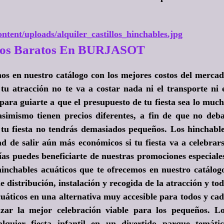
ntent/uploads/alquiler_castillos_hinchables.jpg
icos Baratos En BURJASOT
mos en nuestro catálogo con los mejores costos del merca
tu atracción no te va a costar nada ni el transporte ni 
 para guiarte a que el presupuesto de tu fiesta sea lo muc
simismo tienen precios diferentes, a fin de que no deb
tu fiesta no tendrás demasiados pequeños. Los hinchabl
ad de salir aún más económicos si tu fiesta va a celebrar
días puedes beneficiarte de nuestras promociones especiale
hinchables acuáticos que te ofrecemos en nuestro catálog
e distribución, instalación y recogida de la atracción y to
cuáticos en una alternativa muy accesible para todos y ca
zar la mejor celebración viable para los pequeños. L
lquier fiesta infantil en un divertido parque temáti