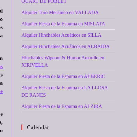
QUART DE POBLET
ad
Alquiler Toro Mecánico en VALLADA
no
Alquiler Fiesta de la Espuma en MISLATA
es
ta
Alquiler Hinchables Acuáticos en SILLA
Alquiler Hinchables Acuáticos en ALBAIDA
on
Hinchables Wipeout & Humor Amarillo en
XIRIVELLA
os
as
Alquiler Fiesta de la Espuma en ALBERIC
la
Alquiler Fiesta de la Espuma en LA LLOSA
ke
DE RANES
Alquiler Fiesta de la Espuma en ALZIRA
os
s,
Calendar
 o