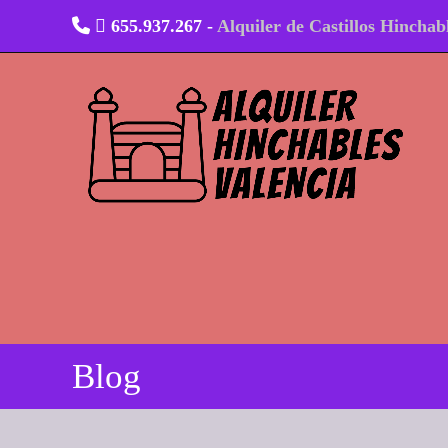
Ir
655.937.267 -
Alquiler de Castillos Hinchab
al
contenido
Blog