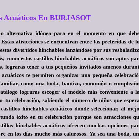
les Acuáticos En BURJASOT
ción alternativa idónea para en el momento en que deb
. Estas atracciones se encuentran entre las preferidas de l
estos divertidos hinchables lanzándose por sus resbaladiz
, como estos castillos hinchables acuáticos son aptos pa
os, lograras tener a tus pequeños invitados amenos duran
es acuáticos te permiten organizar una pequeña celebraci
familiar, como una boda, bautizo, comunión o cumpleañ
tálogo lograras escoger el modelo más conveniente a l
uar tu celebración, sabiendo el número de niños que esper
castillos hinchables acuáticos donde seleccionar, al mej
tundo éxito en tu celebración porque son atracciones q
astillos hinchables acuáticos ofrecen muchas opciones pa
libre en los días mucho más calurosos. Ya sea una boda, u