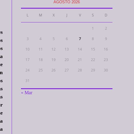
AGOSTO 2026
L
M
X
J
V
S
D
1
2
es
3
4
5
6
7
8
9
os
os
10
11
12
13
14
15
16
ra
17
18
19
20
21
22
23
te
24
25
26
27
28
29
30
ón
os
31
as
« Mar
as
or
ue
ra
na