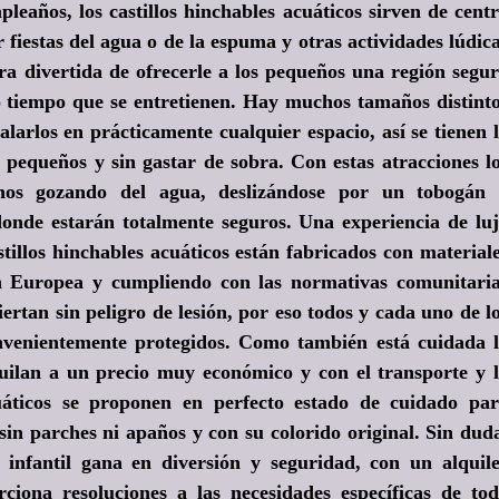
eaños, los castillos hinchables acuáticos sirven de cent
 fiestas del agua o de la espuma y otras actividades lúdic
ra divertida de ofrecerle a los pequeños una región segu
o tiempo que se entretienen. Hay muchos tamaños distint
talarlos en prácticamente cualquier espacio, así se tienen 
s pequeños y sin gastar de sobra. Con estas atracciones l
os gozando del agua, deslizándose por un tobogán 
onde estarán totalmente seguros. Una experiencia de lu
stillos hinchables acuáticos están fabricados con material
n Europea y cumpliendo con las normativas comunitari
iertan sin peligro de lesión, por eso todos y cada uno de l
onvenientemente protegidos. Como también está cuidada 
quilan a un precio muy económico y con el transporte y 
acuáticos se proponen en perfecto estado de cuidado pa
 sin parches ni apaños y con su colorido original. Sin dud
a infantil gana en diversión y seguridad, con un alquil
ciona resoluciones a las necesidades específicas de to