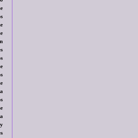
de
os
de
le
in
es
os
ue
os
de
 a
os
se
 a
 y
es