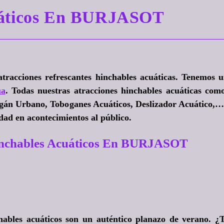
cuáticos En BURJASOT
tracciones refrescantes hinchables acuáticas. Tenemos 
ua
. Todas nuestras atracciones hinchables acuáticas com
ogán Urbano, Toboganes Acuáticos, Deslizador Acuático,
dad en acontecimientos al público.
inchables Acuáticos En BURJASOT
chables acuáticos son un auténtico planazo de verano
. ¿