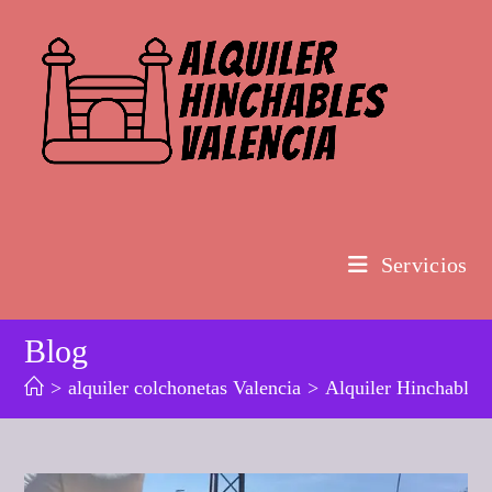
Ir
al
contenido
Servicios
Blog
>
alquiler colchonetas Valencia
>
Alquiler Hinchable