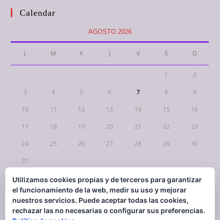
Calendar
AGOSTO 2026
L
M
X
J
V
S
D
1
2
3
4
5
6
7
8
9
10
11
12
13
14
15
16
17
18
19
20
21
22
23
24
25
26
27
28
29
30
31
Utilizamos cookies propias y de terceros para garantizar
« Mar
el funcionamiento de la web, medir su uso y mejorar
nuestros servicios. Puede aceptar todas las cookies,
rechazar las no necesarias o configurar sus preferencias.