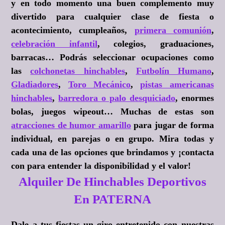
y en todo momento una buen complemento muy
divertido para cualquier clase de fiesta o
acontecimiento, cumpleaños,
primera comunión
,
celebración infantil
, colegios, graduaciones,
barracas… Podrás seleccionar ocupaciones como
las
colchonetas hinchables
,
Futbolín Humano
,
Gladiadores
,
Toro Mecánico
,
pistas americanas
hinchables
,
barredora o palo desquiciado
, enormes
bolas, juegos wipeout… Muchas de estas son
atracciones de humor amarillo
para jugar de forma
individual, en parejas o en grupo. Mira todas y
cada una de las opciones que brindamos y ¡contacta
con para entender la disponibilidad y el valor!
Alquiler De Hinchables Deportivos
En PATERNA
Dale a tus fiestas un giro entretenido con nuestras