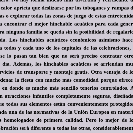
calor aprieta que deslizarse por los toboganes y rampas 
as o explorar todas las zonas de juego de estas entretenid
ja encontrar el mejor hinchable acuático para cada géne
ra ninguna familia se queda sin la posibilidad de regalarl
nda. Los hinchables acuáticos económicos asimismo hac
a todos y cada uno de los capitales de las celebraciones,
e lo pasan tan bien que no será preciso contratar otr
la día. Además, los hinchables acuáticos se arriendan m
rvicios de transporte y montaje gratis. Otra ventaja de l
ordenar la fiesta con mucho más comodidad porque ofrec
, en donde es mucho más sencillo tenerlos controlados. 
an atracciones infantiles completamente seguras, diseñad
que todos sus elementos están convenientemente protegido
ada una de las normativas de la Unión Europea en mater
es homologados de primera calidad. Pero lo mejor de l
ebración será diferente a todas las otras, considerablemen