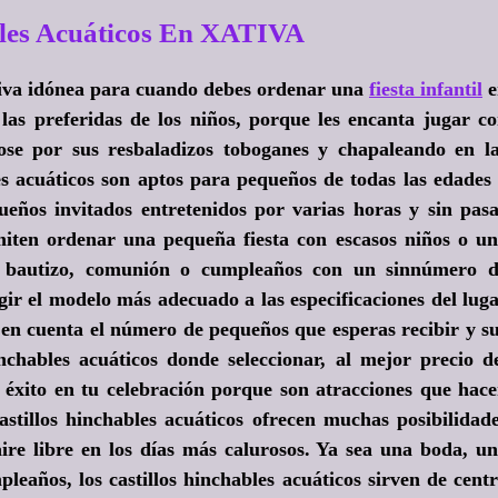
bles Acuáticos En XATIVA
nativa idónea para cuando debes ordenar una
fiesta infantil
e
e las preferidas de los niños, porque les encanta jugar c
ose por sus resbaladizos toboganes y chapaleando en l
es acuáticos son aptos para pequeños de todas las edades
queños invitados entretenidos por varias horas y sin pas
ermiten ordenar una pequeña fiesta con escasos niños o u
, bautizo, comunión o cumpleaños con un sinnúmero 
gir el modelo más adecuado a las especificaciones del lug
o en cuenta el número de pequeños que esperas recibir y s
chables acuáticos donde seleccionar, al mejor precio d
 éxito en tu celebración porque son atracciones que hac
astillos hinchables acuáticos ofrecen muchas posibilidad
aire libre en los días más calurosos. Ya sea una boda, u
eaños, los castillos hinchables acuáticos sirven de cent