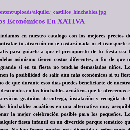
ntent/uploads/alquiler_castillos_hinchables.jpg
cos Económicos En XATIVA
indamos en nuestro catálogo con los mejores precios d
ntratar tu atracción no te costará nada ni el transporte 
atis para guiarte a que el presupuesto de tu fiesta sea 
elos asimismo tienen costos diferentes, a fin de que 
grande si en tu fiesta no tendrás demasiados niños. L
nen la posibilidad de salir aún más económicos si tu fies
cho de que durante esos días puedes beneficiarte de nuestr
s descuentos en los hinchables acuáticos que te ofrecemos 
ervicios gratuitos de entrega, instalación y recogida de 
 los hinchables acuáticos en una alternativa muy asequib
enar la mejor celebración posible para los pequeños. L
lquier fiesta infantil en un divertido parque temático q
nero. No hay forma mucho más divertida y refrescante 