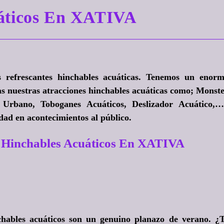
uáticos En XATIVA
s refrescantes hinchables acuáticas. Tenemos un enor
as nuestras atracciones hinchables acuáticas como; Monst
 Urbano, Toboganes Acuáticos, Deslizador Acuático,
dad en acontecimientos al público.
 Hinchables Acuáticos En XATIVA
chables acuáticos son un genuino planazo de verano
. ¿