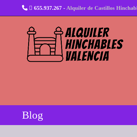
Ir
655.937.267 -
Alquiler de Castillos Hinchab
al
contenido
Blog