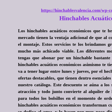
https://hinchablesvalencia.com/wp-co
Hinchables Acuáti
Los hinchables acuáticos económicos que te br
mercado tienen la ventaja adicional de que al co
el montaje. Estos servicios te los brindamos gr
mucho más achicado viable. Los diferentes mod
tengas que abonar por un hinchable bastante 
hinchables acuáticos económicos asimismo te tie
va a tener lugar entre lunes y jueves, por el he
ofertas destacables, que tienen dentro esenciale
nuestro catálogo. Este descuento se aúna a los s
atracción y todo junto convierte al alquiler de
para todos los bolsillos en el momento de ord
hinchables acuáticos económicos transforman cua
se dedica al agua, y lo hacen por muy poco di