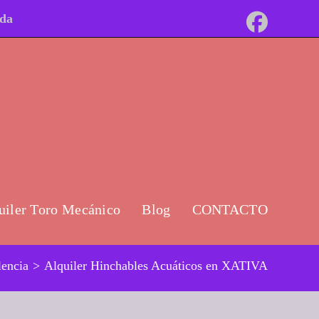
ida
uiler Toro Mecánico
Blog
CONTACTO
lencia
>
Alquiler Hinchables Acuáticos en XATIVA