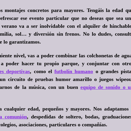
s montajes concretos para mayores. Tengáis la edad q
refrescar ese evento particular que no deseas que sea u
 verano va a ser inolvidable con el
alquiler de hinchabl
amilia, sol… y diversión sin frenos. No lo dudes, consul
te lo garantizamos.
guiente nivel, vas a poder combinar las colchonetas de agu
a poder hacer tu propio parque, y conjuntar con otr
es deportivas
, como el
futbolín humano
o grandes pist
un circuito de pruebas humor amarillo o juegos wipeo
darnos de la música, con un buen
equipo de sonido o 
ra cualquier edad, pequeños y mayores. Nos adaptamos
a comunión
, despedidas de soltero, bodas, graduacione
legios, asociaciones, particulares o compañías.