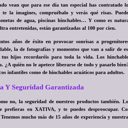
do vean que para ese día tan especial has contratado l
te la imagines, compruébalo y verás qué risas. Pued
chonetas de agua, piscinas hinchables… Y como es natur
ltra entretenidas, están garantizadas al 100 por cien.
tos años de éxito en provocar sonrisas a progenitore
dable, la de fotografías y momentos que van a salir de e
us hijos recordaréis para toda la vida. Los hinchabl
ta.
¿A quién no le apetece liberarse de todo y pasarlo bien
cos infantiles como de hinchables acuáticos para adultos.
a Y Seguridad Garantizada
omo no, la seguridad de nuestros productos también. L
ue prefieras en XATIVA, y te puedes despreocupar. C
. Tenemos mucho más de 15 años de experiencia y nuestr