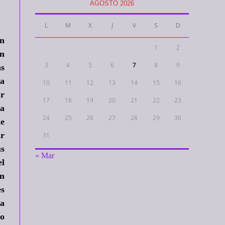
AGOSTO 2026
L
M
X
J
V
S
D
n
1
2
on
3
4
5
6
7
8
9
as
 a
10
11
12
13
14
15
16
ar
17
18
19
20
21
22
23
na
24
25
26
27
28
29
30
de
ar
31
us
« Mar
el
en
es
na
ro