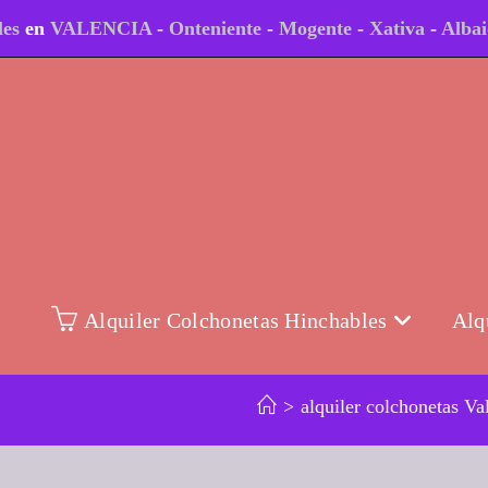
les
en
VALENCIA
-
Onteniente
-
Mogente
-
Xativa
-
Alba
Alquiler Colchonetas Hinchables
Alq
>
alquiler colchonetas Va