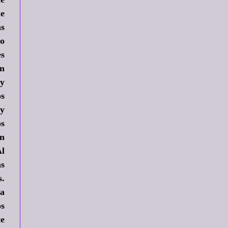
de
as
ro
es
en
 y
os
uy
os
en
Al
as
s.
ia
os
te