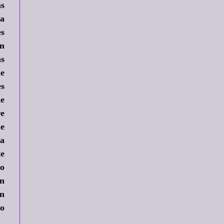
as
ra
es
en
as
de
es
de
re
de
ía
te
to
in
un
ro