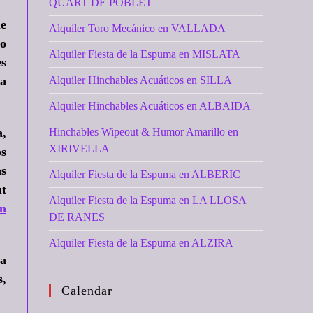
QUART DE POBLET
ue
Alquiler Toro Mecánico en VALLADA
no
Alquiler Fiesta de la Espuma en MISLATA
es
ta
Alquiler Hinchables Acuáticos en SILLA
Alquiler Hinchables Acuáticos en ALBAIDA
a,
Hinchables Wipeout & Humor Amarillo en
XIRIVELLA
os
as
Alquiler Fiesta de la Espuma en ALBERIC
ut
Alquiler Fiesta de la Espuma en LA LLOSA
un
DE RANES
Alquiler Fiesta de la Espuma en ALZIRA
 a
s,
Calendar