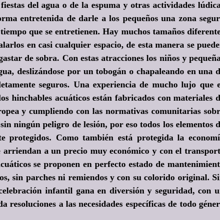
fiestas del agua o de la espuma y otras actividades lúdic
forma entretenida de darle a los pequeños una zona segu
o tiempo que se entretienen. Hay muchos tamaños diferent
talarlos en casi cualquier espacio, de esta manera se pued
 gastar de sobra. Con estas atracciones los niños y pequeñ
gua, deslizándose por un tobogán o chapaleando en una 
letamente seguros. Una experiencia de mucho lujo que 
llos hinchables acuáticos están fabricados con materiales 
opea y cumpliendo con las normativas comunitarias sob
 sin ningún peligro de lesión, por eso todos los elementos 
nte protegidos. Como también está protegida la econom
se arriendan a un precio muy económico y con el transpor
s acuáticos se proponen en perfecto estado de mantenimien
os, sin parches ni remiendos y con su colorido original. S
celebración infantil gana en diversión y seguridad, con 
da resoluciones a las necesidades específicas de todo géne