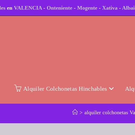
les
en
VALENCIA
-
Onteniente
-
Mogente
-
Xativa
-
Alba
Alquiler Colchonetas Hinchables
Alq
>
alquiler colchonetas V