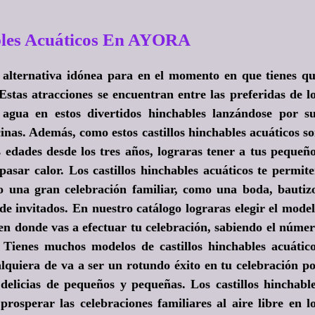
bles Acuáticos En AYORA
ón alternativa idónea para en el momento en que tienes q
 Estas atracciones se encuentran entre las preferidas de l
agua en estos divertidos hinchables lanzándose por s
inas. Además, como estos castillos hinchables acuáticos s
 edades desde los tres años, lograras tener a tus pequeñ
pasar calor. Los castillos hinchables acuáticos te permit
o una gran celebración familiar, como una boda, bautiz
 invitados. En nuestro catálogo lograras elegir el mode
 en donde vas a efectuar tu celebración, sabiendo el núme
 Tienes muchos modelos de castillos hinchables acuátic
alquiera de va a ser un rotundo éxito en tu celebración p
delicias de pequeños y pequeñas. Los castillos hinchabl
rosperar las celebraciones familiares al aire libre en l