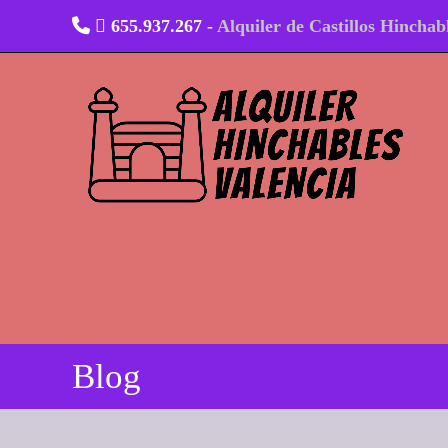
Ir
655.937.267 -
Alquiler de Castillos Hinchab
al
contenido
Blog