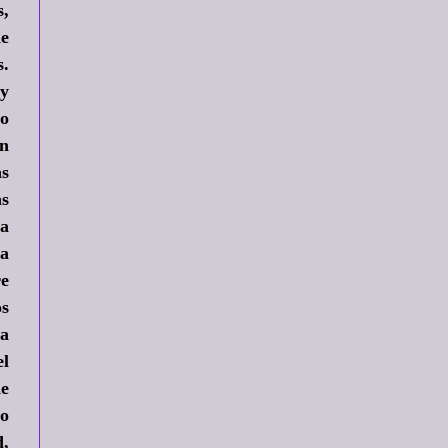
s,
de
s.
 y
lo
en
as
as
da
ra
e
os
la
el
de
do
d,