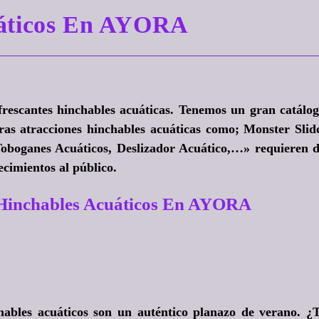
uáticos En AYORA
efrescantes hinchables acuáticas. Tenemos un gran catálo
ras atracciones hinchables acuáticas como; Monster Slid
oboganes Acuáticos, Deslizador Acuático,…» requieren 
cimientos al público.
 Hinchables Acuáticos En AYORA
chables acuáticos son un auténtico planazo de verano
. ¿