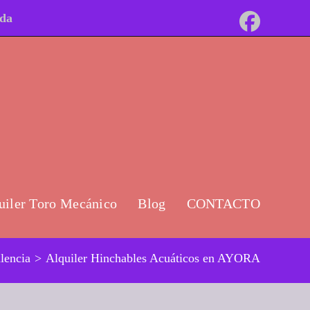
ida
uiler Toro Mecánico
Blog
CONTACTO
alencia
>
Alquiler Hinchables Acuáticos en AYORA