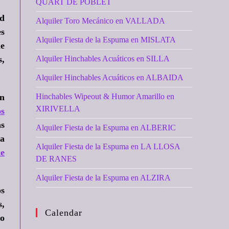
QUART DE POBLET
ad
Alquiler Toro Mecánico en VALLADA
es
Alquiler Fiesta de la Espuma en MISLATA
de
s,
Alquiler Hinchables Acuáticos en SILLA
Alquiler Hinchables Acuáticos en ALBAIDA
on
Hinchables Wipeout & Humor Amarillo en
XIRIVELLA
os
as
Alquiler Fiesta de la Espuma en ALBERIC
la
Alquiler Fiesta de la Espuma en LA LLOSA
ke
DE RANES
Alquiler Fiesta de la Espuma en ALZIRA
os
s,
Calendar
 o