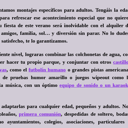
tamos montajes específicos para adultos. Tengáis la ed
para refrescar ese acontecimiento especial que no quier
fiesta de este verano será inolvidable con el
alquiler 
, amigos, familia, sol… y diversión sin parar. No lo dude
satisfecho, te lo garantizamos.
uiente nivel, lograras combinar las colchonetas de agua, c
er hacer tu propio parque, y conjuntar con otros
castill
vas
, como el
futbolín humano
o grandes pistas american
to de pruebas humor amarillo o juegos wipeout como 
 la música, con un óptimo
equipo de sonido o un karao
e adaptarlas para cualquier edad, pequeños y adultos. N
pleaños,
primera comunión
, despedidas de soltero, boda
 ayuntamientos, colegios, asociaciones, particulares