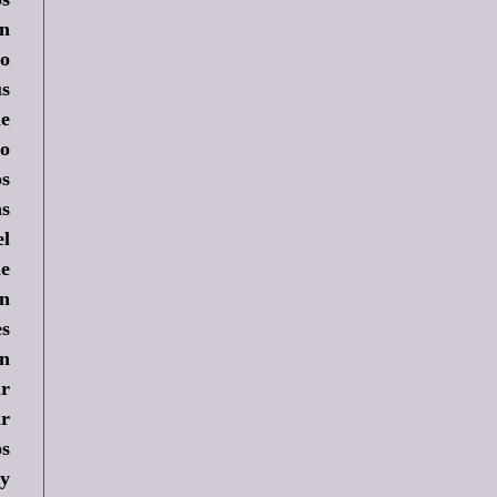
en
do
us
de
io
os
as
el
de
on
es
un
ar
ir
os
 y