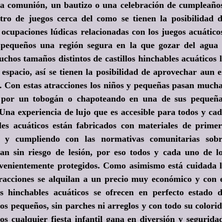
a comunión, un bautizo o una celebración de cumpleaño
entro de juegos cerca del como se tienen la posibilidad 
 ocupaciones lúdicas relacionadas con los juegos acuático
 pequeños una región segura en la que gozar del agua
chos tamaños distintos de castillos hinchables acuáticos 
 espacio, así se tienen la posibilidad de aprovechar aun 
a. Con estas atracciones los niños y pequeñas pasan much
e por un tobogán o chapoteando en una de sus pequeñ
Una experiencia de lujo que es accesible para todos y ca
les acuáticos están fabricados con materiales de prime
 y cumpliendo con las normativas comunitarias sobr
tan sin riesgo de lesión, por eso todos y cada uno de l
nvenientemente protegidos. Como asimismo está cuidada 
racciones se alquilan a un precio muy económico y con 
los hinchables acuáticos se ofrecen en perfecto estado 
los pequeños, sin parches ni arreglos y con todo su colori
os cualquier fiesta infantil gana en diversión y segurida