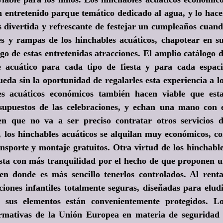
n entretenido parque temático dedicado al agua, y lo hac
ivertida y refrescante de festejar un cumpleaños cuan
nes y rampas de los hinchables acuáticos, chapotear en s
go de estas entretenidas atracciones. El amplio catálogo 
 acuático para cada tipo de fiesta y para cada espac
eda sin la oportunidad de regalarles esta experiencia a l
s acuáticos económicos también hacen viable que est
esupuestos de las celebraciones, y echan una mano con 
n que no va a ser preciso contratar otros servicios 
, los hinchables acuáticos se alquilan muy económicos, c
ansporte y montaje gratuitos. Otra virtud de los hinchabl
iesta con más tranquilidad por el hecho de que proponen 
en donde es más sencillo tenerlos controlados. Al rent
ciones infantiles totalmente seguras, diseñadas para elud
 sus elementos están convenientemente protegidos. L
ormativas de la Unión Europea en materia de seguridad