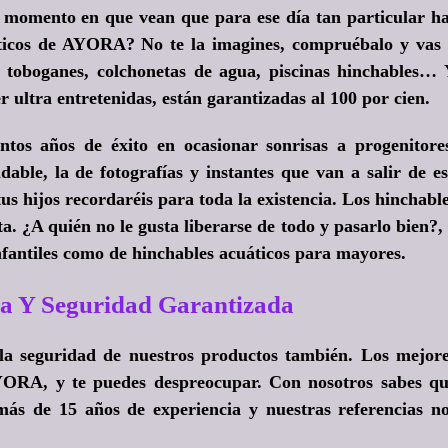
l momento en que vean que para ese día tan particular h
áticos de AYORA? No te la imagines, compruébalo y vas
s, toboganes, colchonetas de agua, piscinas hinchables…
r ultra entretenidas, están garantizadas al 100 por cien.
tos años de éxito en ocasionar sonrisas a progenitore
dable, la de fotografías y instantes que van a salir de e
s hijos recordaréis para toda la existencia. Los hinchabl
ta.
¿A quién no le gusta liberarse de todo y pasarlo bien?
,
nfantiles como de hinchables acuáticos para mayores.
a Y Seguridad Garantizada
la seguridad de nuestros productos también. Los mejor
YORA, y te puedes despreocupar. Con nosotros sabes q
ás de 15 años de experiencia y nuestras referencias n