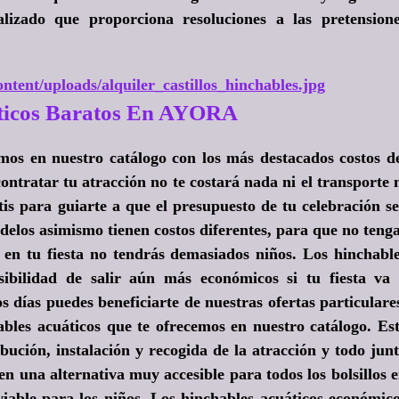
lizado que proporciona resoluciones a las pretension
ntent/uploads/alquiler_castillos_hinchables.jpg
ticos Baratos En AYORA
mos en nuestro catálogo con los más destacados costos d
ontratar tu atracción no te costará nada ni el transporte 
tis para guiarte a que el presupuesto de tu celebración s
delos asimismo tienen costos diferentes, para que no teng
en tu fiesta no tendrás demasiados niños. Los hinchabl
sibilidad de salir aún más económicos si tu fiesta va
s días puedes beneficiarte de nuestras ofertas particulare
ables acuáticos que te ofrecemos en nuestro catálogo. Es
ibución, instalación y recogida de la atracción y todo jun
 en una alternativa muy accesible para todos los bolsillos 
iable para los niños. Los hinchables acuáticos económic