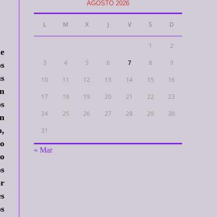
AGOSTO 2026
L
M
X
J
V
S
D
1
2
ue
3
4
5
6
7
8
9
os
us
10
11
12
13
14
15
16
on
17
18
19
20
21
22
23
os
24
25
26
27
28
29
30
en
o,
31
lo
« Mar
ro
os
or
es
os