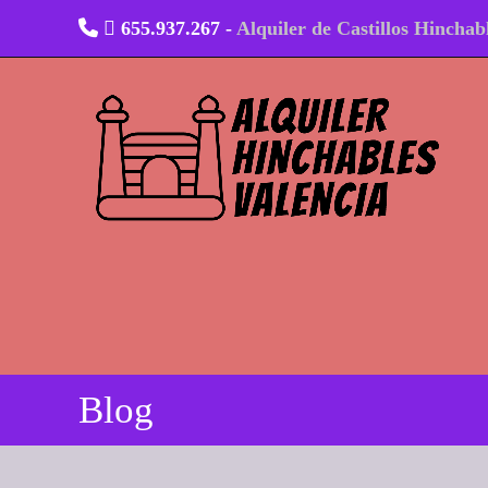
Ir
655.937.267 -
Alquiler de Castillos Hinchab
al
contenido
Blog