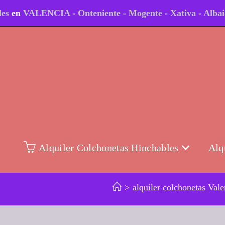
les
en
VALENCIA
-
Onteniente
-
Mogente
-
Xativa
-
Alba
Alquiler Colchonetas Hinchables
Alq
>
alquiler colchonetas Vale