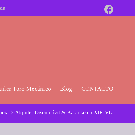
ida
uiler Toro Mecánico
Blog
CONTACTO
ncia
>
Alquiler Discomóvil & Karaoke en XIRIVELLA