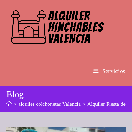
Ir
al
contenido
Servicios
Blog
>
alquiler colchonetas Valencia
>
Alquiler Fiesta de