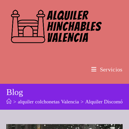
Ir
al
contenido
Servicios
Blog
>
alquiler colchonetas Valencia
>
Alquiler Discomóv