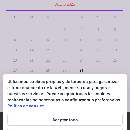
JULIO 2026
L
M
X
J
V
S
D
1
2
3
4
5
6
7
8
9
10
11
12
13
14
15
16
17
18
19
20
21
22
23
24
25
26
27
28
29
30
31
Utilizamos cookies propias y de terceros para garantizar
« Mar
el funcionamiento de la web, medir su uso y mejorar
nuestros servicios. Puede aceptar todas las cookies,
rechazar las no necesarias o configurar sus preferencias.
Política de cookies
Aceptar todo
CONTACTO
Mapa Web
AVISO LEGAL