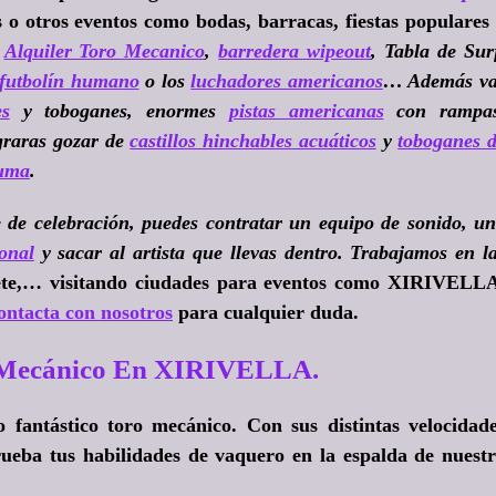
o otros eventos como bodas, barracas, fiestas populares
e
Alquiler Toro Mecanico
,
barredera wipeout
, Tabla de Sur
futbolín humano
o los
luchadores americanos
… Además va
es
y toboganes, enormes
pistas americanas
con rampas
ograras gozar de
castillos hinchables acuáticos
y
toboganes 
puma
.
 de celebración, puedes contratar un equipo de sonido, u
onal
y sacar al artista que llevas dentro. Trabajamos en l
cete,… visitando ciudades para eventos como XIRIVELL
ontacta con nosotros
para cualquier duda.
 Mecánico En XIRIVELLA.
fantástico toro mecánico. Con sus distintas velocidad
ueba tus habilidades de vaquero en la espalda de nuest