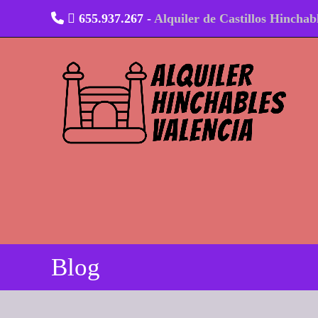
Ir
655.937.267 -
Alquiler de Castillos Hinchab
al
contenido
Blog