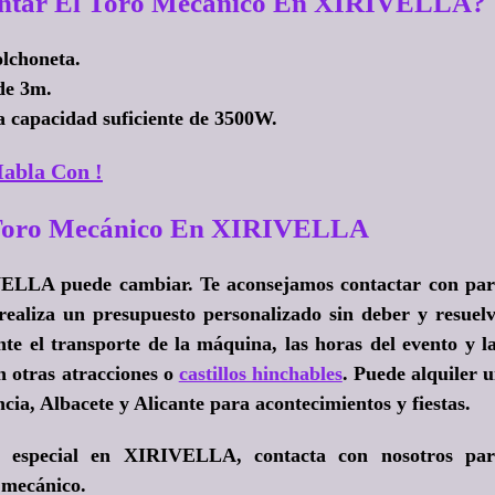
ontar El Toro Mecánico En XIRIVELLA?
olchoneta.
de 3m.
a capacidad suficiente de 3500W.
abla Con !
e Toro Mecánico En XIRIVELLA
VELLA puede cambiar. Te aconsejamos contactar con pa
 realiza un presupuesto personalizado sin deber y resuel
te el transporte de la máquina, las horas del evento y l
n otras atracciones o
castillos hinchables
. Puede alquiler 
cia, Albacete y Alicante para acontecimientos y fiestas.
ía especial en XIRIVELLA, contacta con nosotros pa
 mecánico.