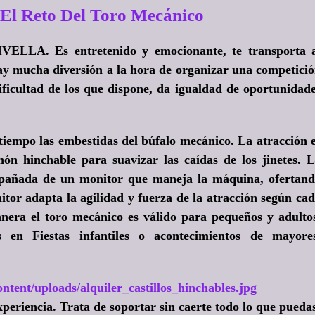
El Reto Del Toro Mecánico
VELLA. Es entretenido y emocionante, te transporta 
Hay mucha diversión a la hora de organizar una competici
ificultad de los que dispone, da igualdad de oportunidad
tiempo las embestidas del búfalo mecánico. La atracción 
ón hinchable para suavizar las caídas de los jinetes. 
pañada de un monitor que maneja la máquina, ofertan
itor adapta la agilidad y fuerza de la atracción según ca
anera el toro mecánico es válido para pequeños y adulto
s en Fiestas infantiles o acontecimientos de mayore
ntent/uploads/alquiler_castillos_hinchables.jpg
periencia. Trata de soportar sin caerte todo lo que puedas