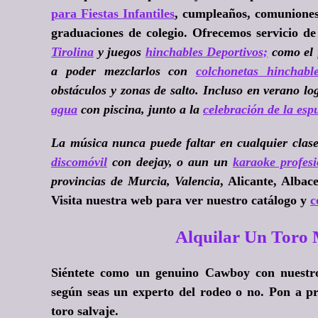
para Fiestas Infantiles
, cumpleaños, comuniones 
graduaciones de colegio. Ofrecemos servicio d
Tirolina
y juegos
hinchables Deportivos;
como el
a poder mezclarlos con
colchonetas hinchabl
obstáculos y zonas de salto. Incluso en verano l
agua
con piscina, junto a la
celebración de la es
La música nunca puede faltar en cualquier clase
discomóvil
con deejay, o aun un
karaoke profesi
provincias de Murcia, Valencia
, Alicante, Alba
Visita nuestra web para ver nuestro catálogo y
c
Alquilar Un Toro
Siéntete como un genuino Cawboy con nuestro 
según seas un experto del rodeo o no. Pon a pr
toro salvaje.