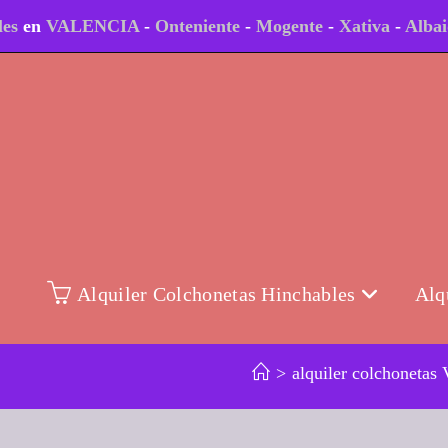
les
en
VALENCIA
-
Onteniente
-
Mogente
-
Xativa
-
Alba
Alquiler Colchonetas Hinchables
Alq
>
alquiler colchonetas 