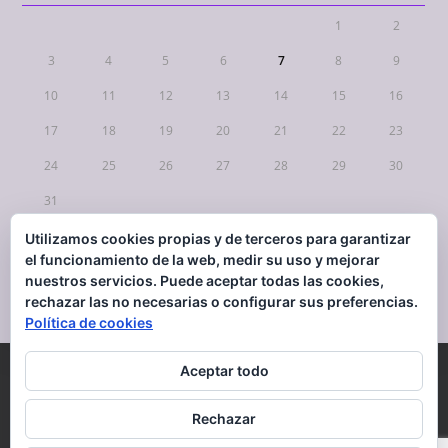
1
2
3
4
5
6
7
8
9
10
11
12
13
14
15
16
17
18
19
20
21
22
23
24
25
26
27
28
29
30
31
Utilizamos cookies propias y de terceros para garantizar
« Mar
el funcionamiento de la web, medir su uso y mejorar
nuestros servicios. Puede aceptar todas las cookies,
rechazar las no necesarias o configurar sus preferencias.
Política de cookies
Aceptar todo
CONTACTO
Mapa Web
AVISO LEGAL
Política de cookies
Rechazar