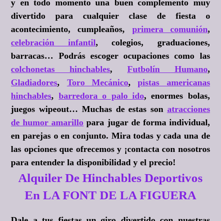
y en todo momento una buen complemento muy
divertido para cualquier clase de fiesta o
acontecimiento, cumpleaños,
primera comunión
,
celebración infantil
, colegios, graduaciones,
barracas… Podrás escoger ocupaciones como las
colchonetas hinchables
,
Futbolín Humano
,
Gladiadores
,
Toro Mecánico
,
pistas americanas
hinchables
,
barredora o palo ido
, enormes bolas,
juegos wipeout… Muchas de estas son
atracciones
de humor amarillo
para jugar de forma individual,
en parejas o en conjunto. Mira todas y cada una de
las opciones que ofrecemos y ¡contacta con nosotros
para entender la disponibilidad y el precio!
Alquiler De Hinchables Deportivos
En LA FONT DE LA FIGUERA
Dale a tus fiestas un giro divertido con nuestras